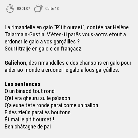
00:01:07
Cartè 13
J’eme si tant ma famille - Galichon
La rimandelle en galo "P'tit ourset", contée par Hélène
Talarmain-Gustin. V'étes-ti parës vous-aotrs etout a
Monsieu le Limâ - Galichon
erdoner le galo a vos garçâilles ?
Sourtitraije en galo e en françaez.
P'tit ourset - Galichon
Galichon
, des rimandelles e des chansons en galo pour
aïder ao monde a erdoner le galo a lous garçâilles.
Ao biao p’tit douet (À la claire-fontaine) - Galichon
Les sentences
O un binaod tout rond
Q’ét vra qheuru su le païsson
Les coulours - Galichon
Q’a eune téte ronde parai come un ballon
E des zieûs parai és boutons
Ét mai le p’tit ourset !
Den mon courti - Galichon
Ben châtagne de pai