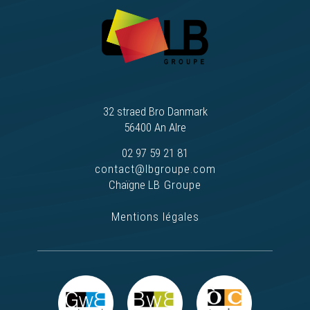
Un chaod Mantè ? ❄️ - Galichon
A matin - Galichon
Frere Jaqe - Galichon
32 straed Bro Danmark
56400 An Alre
Le Marcaod - Galichon
02 97 59 21 81
contact@lbgroupe.com
Chaïgne
LB Groupe
Un petit bonome - Galichon
Mentions légales
Mon p’tit cheva - Galichon
Chome tai, sieute tai - Galichon