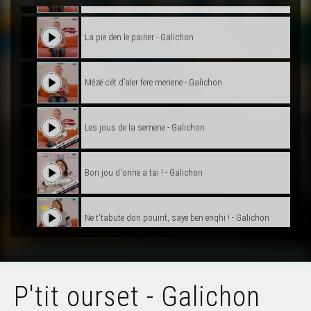
La pie den le pairier - Galichon
Mézë c’ét d’aler fere meriene - Galichon
Les jous de la semene - Galichon
Bon jou d'orine a tai ! - Galichon
Ne t'tabute don pouint, saye ben enqhi ! - Galichon
Le tour de l'ôtè - Galichon
P'tit ourset - Galichon
Monsieu Peûçot - Galichon