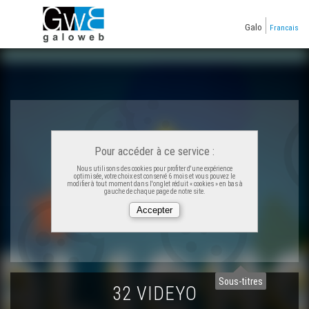
Galo
Francais
Pour accéder à ce service :
Nous utilisons des cookies pour profiter d'une expérience
optimisée, votre choix est conservé 6 mois et vous pouvez le
modifier à tout moment dans l'onglet réduit « cookies » en bas à
gauche de chaque page de notre site.
Tourne p'tit moulin - Galichon
Dis mai don - Galichon
Sous-titres
32 VIDEYO
Un grand cerf - Galichon