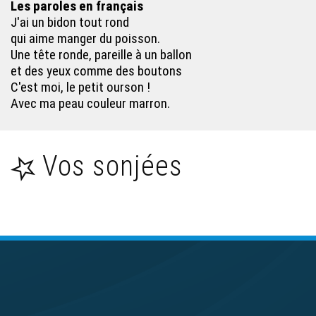
Cinc olifants - Galichon
Les paroles en français
J'ai un bidon tout rond
qui aime manger du poisson.
Coulourer mon ôté - Galichon
Une tête ronde, pareille à un ballon
et des yeux comme des boutons
C'est moi, le petit ourson !
Les cinc percevances - Galichon
Avec ma peau couleur marron.
Dame, je ouais le leû ! - Galichon
Vos sonjées
Dao Dao (Plouf, Plouf) - Galichon
Je vouraes ben jaopitrer - Galichon
L’iragne - Galichon