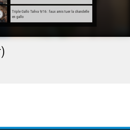
Triple Gallo Tañva 9/16 : faux amis tuer la chandelle
en gallo
Triple Gallo Tañva 9/16 : faux amis en gallo
r)
Triple Gallo Tañva 9/16 : D'où vient le nom gallo
Triple Gallo Tañva 9/16 : Comment une langue
romane se retrouve en Bretagne, pays celtique ?
Triple Gallo Tañva 9/16 : La 1ère fois qu'on lit du
gallo dans la littérature