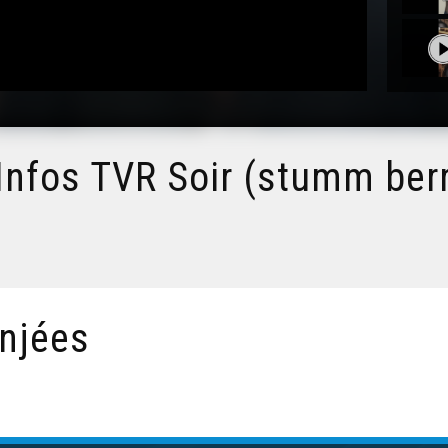
Infos TVR Soir (stumm ber
njées