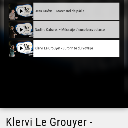
Jean Guérin – Marchand de pâille
Nadine Cabaret – Méssaïje d’eune benvoulante
Klervi Le Grouyer - Surprinze du voyaïje
Klervi Le Grouyer -